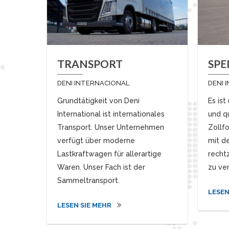
TRANSPORT
SPE
DENI INTERNACIONAL
DENI 
Grundtätigkeit von Deni
Es ist
International ist internationales
und q
Transport. Unser Unternehmen
Zollf
verfügt über moderne
mit d
Lastkraftwagen für allerartige
recht
Waren. Unser Fach ist der
zu ve
Sammeltransport.
LESEN
LESEN SIE MEHR