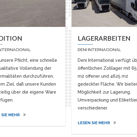
DITION
LAGERARBEITEN
INTERNACIONAL
DENI INTERNACIONAL
 unsere Pflicht, eine schnelle
Deni International verfügt ü
ualitative Vollendung der
öffentlichen Zolllager mit 6
ormalitäten durchzuführen,
m2 offener und 4625 m2
em Ziel, daß unsere Kunden
gedeckter Fläche. Wir biete
zeitig über die eigene Ware
Möglichkeit zur Lagerung.
rfügen.
Umverpackung und Etikettie
verschiedener.
 SIE MEHR
LESEN SIE MEHR